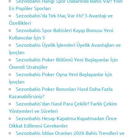
Sezonbahis Hangi Spor Dallarında Bahis Var? Yılın
En Popüler Sporları
Sezonbahis’da Tek Maç Var Mı? 5 Avantajı ve
Özellikleri
Sezonbahis Spor Bahisleri Kayıp Bonusu Yeni
Kullanıcılar İçin 5
Sezonbahis Üyelik İşlemleri Üyelik Avantajları ve
İpuçları
Sezonbahis Poker Bölümü Yeni Başlayanlar İçin
Önemli Stratejiler
Sezonbahis Poker Oyna Yeni Başlayanlar İçin
İpuçları
Sezonbahis Poker Bonusları Nasıl Daha Fazla
Kazanabilirsiniz?
Sezonbahis’dan Nasıl Para Çekilir? Farklı Çekim
Yöntemleri ve Süreleri
Sezonbahis Hesap Kapatma Kapatmadan Önce
Dikkat Edilmesi Gerekenler
Sezonbahis İddaa Oranları 2026 Bahis Trendleri ve