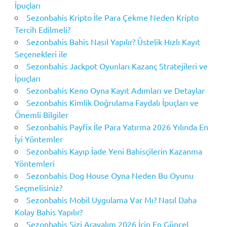
İpuçları
Sezonbahis Kripto İle Para Çekme Neden Kripto
Tercih Edilmeli?
Sezonbahis Bahis Nasıl Yapılır? Üstelik Hızlı Kayıt
Seçenekleri ile
Sezonbahis Jackpot Oyunları Kazanç Stratejileri ve
İpuçları
Sezonbahis Keno Oyna Kayıt Adımları ve Detaylar
Sezonbahis Kimlik Doğrulama Faydalı İpuçları ve
Önemli Bilgiler
Sezonbahis Payfix İle Para Yatırma 2026 Yılında En
İyi Yöntemler
Sezonbahis Kayıp İade Yeni Bahisçilerin Kazanma
Yöntemleri
Sezonbahis Dog House Oyna Neden Bu Oyunu
Seçmelisiniz?
Sezonbahis Mobil Uygulama Var Mı? Nasıl Daha
Kolay Bahis Yapılır?
Sezonbahis Sizi Arayalım 2026 İçin En Güncel