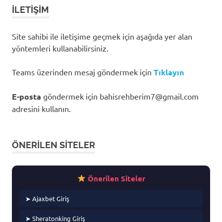
İLETIŞIM
Site sahibi ile iletişime geçmek için aşağıda yer alan
yöntemleri kullanabilirsiniz.
Teams üzerinden mesaj göndermek için
Tıklayın
E-posta
göndermek için
bahisrehberim7@gmail.com
adresini kullanın.
ÖNERILEN SITELER
Önerilen Siteler
➤ Ajaxbet Giriş
➤ Sheratonking Giriş