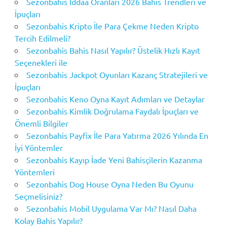
Sezonbahis İddaa Oranları 2026 Bahis Trendleri ve
İpuçları
Sezonbahis Kripto İle Para Çekme Neden Kripto
Tercih Edilmeli?
Sezonbahis Bahis Nasıl Yapılır? Üstelik Hızlı Kayıt
Seçenekleri ile
Sezonbahis Jackpot Oyunları Kazanç Stratejileri ve
İpuçları
Sezonbahis Keno Oyna Kayıt Adımları ve Detaylar
Sezonbahis Kimlik Doğrulama Faydalı İpuçları ve
Önemli Bilgiler
Sezonbahis Payfix İle Para Yatırma 2026 Yılında En
İyi Yöntemler
Sezonbahis Kayıp İade Yeni Bahisçilerin Kazanma
Yöntemleri
Sezonbahis Dog House Oyna Neden Bu Oyunu
Seçmelisiniz?
Sezonbahis Mobil Uygulama Var Mı? Nasıl Daha
Kolay Bahis Yapılır?