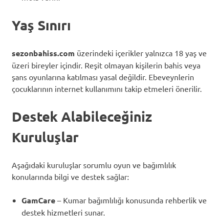
Yaş Sınırı
sezonbahiss.com
üzerindeki içerikler yalnızca 18 yaş ve
üzeri bireyler içindir. Reşit olmayan kişilerin bahis veya
şans oyunlarına katılması yasal değildir. Ebeveynlerin
çocuklarının internet kullanımını takip etmeleri önerilir.
Destek Alabileceğiniz
Kuruluşlar
Aşağıdaki kuruluşlar sorumlu oyun ve bağımlılık
konularında bilgi ve destek sağlar:
GamCare
– Kumar bağımlılığı konusunda rehberlik ve
destek hizmetleri sunar.