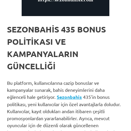
SEZONBAHİS 435 BONUS
POLİTİKASI VE
KAMPANYALARIN
GÜNCELLİĞİ
Bu platform, kullanıcılarına cazip bonuslar ve
kampanyalar sunarak, bahis deneyimlerini daha
eğlenceli hale getiriyor.
Sezonbahis
435’in bonus
politikası, yeni kullanıcılar için özel avantajlarla doludur.
Kullanıcılar, kayıt oldukları andan itibaren çeşitli
promosyonlardan yararlanabilirler. Ayrıca, mevcut
oyuncular için de düzenli olarak güncellenen