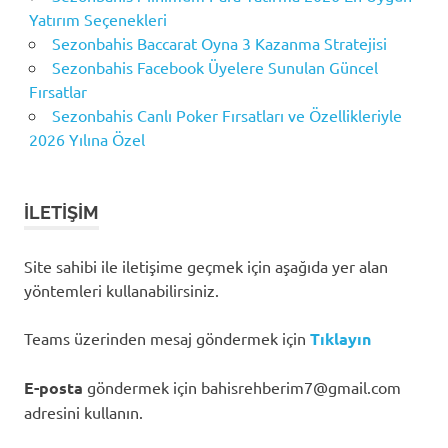
Yatırım Seçenekleri
Sezonbahis Baccarat Oyna 3 Kazanma Stratejisi
Sezonbahis Facebook Üyelere Sunulan Güncel
Fırsatlar
Sezonbahis Canlı Poker Fırsatları ve Özellikleriyle
2026 Yılına Özel
İLETIŞIM
Site sahibi ile iletişime geçmek için aşağıda yer alan
yöntemleri kullanabilirsiniz.
Teams üzerinden mesaj göndermek için
Tıklayın
E-posta
göndermek için
bahisrehberim7@gmail.com
adresini kullanın.