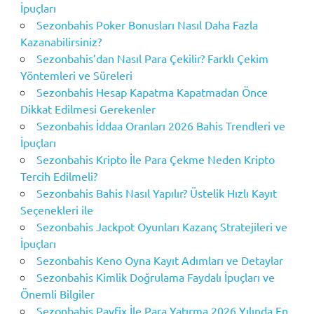
İpuçları
Sezonbahis Poker Bonusları Nasıl Daha Fazla
Kazanabilirsiniz?
Sezonbahis’dan Nasıl Para Çekilir? Farklı Çekim
Yöntemleri ve Süreleri
Sezonbahis Hesap Kapatma Kapatmadan Önce
Dikkat Edilmesi Gerekenler
Sezonbahis İddaa Oranları 2026 Bahis Trendleri ve
İpuçları
Sezonbahis Kripto İle Para Çekme Neden Kripto
Tercih Edilmeli?
Sezonbahis Bahis Nasıl Yapılır? Üstelik Hızlı Kayıt
Seçenekleri ile
Sezonbahis Jackpot Oyunları Kazanç Stratejileri ve
İpuçları
Sezonbahis Keno Oyna Kayıt Adımları ve Detaylar
Sezonbahis Kimlik Doğrulama Faydalı İpuçları ve
Önemli Bilgiler
Sezonbahis Payfix İle Para Yatırma 2026 Yılında En