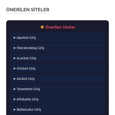
ÖNERILEN SITELER
Önerilen Siteler
➤ Ajaxbet Giriş
➤ Sheratonking Giriş
➤ Acarbet Giriş
➤ Orisbet Giriş
➤ Alobet Giriş
➤ Tamambet Giriş
➤ Alfabahis Giriş
➤ Bahisbudur Giriş