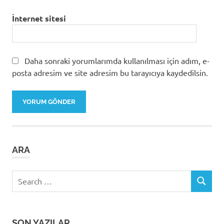
İnternet sitesi
Daha sonraki yorumlarımda kullanılması için adım, e-
posta adresim ve site adresim bu tarayıcıya kaydedilsin.
ARA
Search
SEARCH
for:
SON YAZILAR