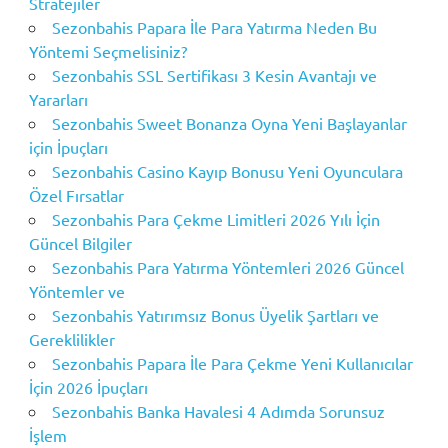
Stratejiler
Sezonbahis Papara İle Para Yatırma Neden Bu
Yöntemi Seçmelisiniz?
Sezonbahis SSL Sertifikası 3 Kesin Avantajı ve
Yararları
Sezonbahis Sweet Bonanza Oyna Yeni Başlayanlar
için İpuçları
Sezonbahis Casino Kayıp Bonusu Yeni Oyunculara
Özel Fırsatlar
Sezonbahis Para Çekme Limitleri 2026 Yılı İçin
Güncel Bilgiler
Sezonbahis Para Yatırma Yöntemleri 2026 Güncel
Yöntemler ve
Sezonbahis Yatırımsız Bonus Üyelik Şartları ve
Gereklilikler
Sezonbahis Papara İle Para Çekme Yeni Kullanıcılar
İçin 2026 İpuçları
Sezonbahis Banka Havalesi 4 Adımda Sorunsuz
İşlem