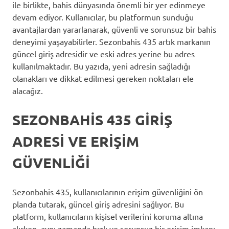
ile birlikte, bahis dünyasında önemli bir yer edinmeye
devam ediyor. Kullanıcılar, bu platformun sunduğu
avantajlardan yararlanarak, güvenli ve sorunsuz bir bahis
deneyimi yaşayabilirler. Sezonbahis 435 artık markanın
güncel giriş adresidir ve eski adres yerine bu adres
kullanılmaktadır. Bu yazıda, yeni adresin sağladığı
olanakları ve dikkat edilmesi gereken noktaları ele
alacağız.
SEZONBAHİS 435 GİRİŞ
ADRESİ VE ERİŞİM
GÜVENLİĞİ
Sezonbahis 435, kullanıcılarının erişim güvenliğini ön
planda tutarak, güncel giriş adresini sağlıyor. Bu
platform, kullanıcıların kişisel verilerini koruma altına
alırken, aynı zamanda hızlı ve sorunsuz bir erişim imkanı