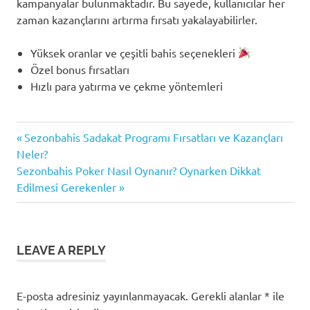
kampanyalar bulunmaktadır. Bu sayede, kullanıcılar her
zaman kazançlarını artırma fırsatı yakalayabilirler.
Yüksek oranlar ve çeşitli bahis seçenekleri
Özel bonus fırsatları
Hızlı para yatırma ve çekme yöntemleri
Sezonbahis
Previous
Yazı
Sezonbahis Sadakat Programı Fırsatları ve Kazançları
435
Post:
Neler?
gezinmesi
Sezonbahis
Next
Sezonbahis Poker Nasıl Oynanır? Oynarken Dikkat
436
Post:
Edilmesi Gerekenler
Sezonbahis
437
Sezonbahis
LEAVE A REPLY
438
Sezonbahis
439
E-posta adresiniz yayınlanmayacak.
Gerekli alanlar
*
ile