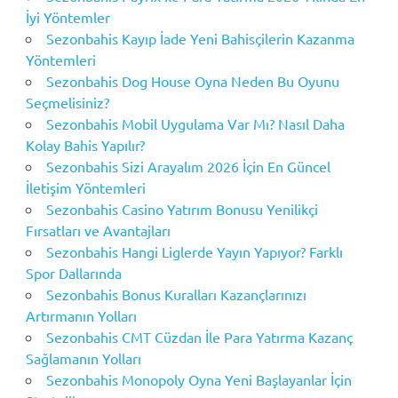
İyi Yöntemler
Sezonbahis Kayıp İade Yeni Bahisçilerin Kazanma
Yöntemleri
Sezonbahis Dog House Oyna Neden Bu Oyunu
Seçmelisiniz?
Sezonbahis Mobil Uygulama Var Mı? Nasıl Daha
Kolay Bahis Yapılır?
Sezonbahis Sizi Arayalım 2026 İçin En Güncel
İletişim Yöntemleri
Sezonbahis Casino Yatırım Bonusu Yenilikçi
Fırsatları ve Avantajları
Sezonbahis Hangi Liglerde Yayın Yapıyor? Farklı
Spor Dallarında
Sezonbahis Bonus Kuralları Kazançlarınızı
Artırmanın Yolları
Sezonbahis CMT Cüzdan İle Para Yatırma Kazanç
Sağlamanın Yolları
Sezonbahis Monopoly Oyna Yeni Başlayanlar İçin