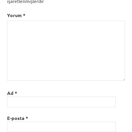
işaretlenmişlerdir
Yorum
*
Ad
*
E-posta
*