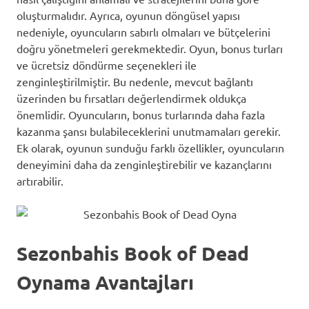
oluşturmalıdır. Ayrıca, oyunun döngüsel yapısı
nedeniyle, oyuncuların sabırlı olmaları ve bütçelerini
doğru yönetmeleri gerekmektedir. Oyun, bonus turları
ve ücretsiz döndürme seçenekleri ile
zenginleştirilmiştir. Bu nedenle, mevcut bağlantı
üzerinden bu fırsatları değerlendirmek oldukça
önemlidir. Oyuncuların, bonus turlarında daha fazla
kazanma şansı bulabileceklerini unutmamaları gerekir.
Ek olarak, oyunun sunduğu farklı özellikler, oyuncuların
deneyimini daha da zenginleştirebilir ve kazançlarını
artırabilir.
Sezonbahis Book of Dead
Oynama Avantajları