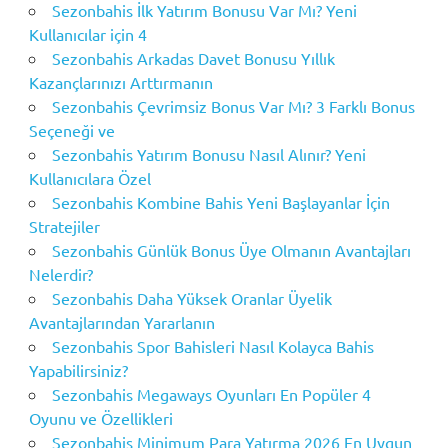
Sezonbahis İlk Yatırım Bonusu Var Mı? Yeni
Kullanıcılar için 4
Sezonbahis Arkadas Davet Bonusu Yıllık
Kazançlarınızı Arttırmanın
Sezonbahis Çevrimsiz Bonus Var Mı? 3 Farklı Bonus
Seçeneği ve
Sezonbahis Yatırım Bonusu Nasıl Alınır? Yeni
Kullanıcılara Özel
Sezonbahis Kombine Bahis Yeni Başlayanlar İçin
Stratejiler
Sezonbahis Günlük Bonus Üye Olmanın Avantajları
Nelerdir?
Sezonbahis Daha Yüksek Oranlar Üyelik
Avantajlarından Yararlanın
Sezonbahis Spor Bahisleri Nasıl Kolayca Bahis
Yapabilirsiniz?
Sezonbahis Megaways Oyunları En Popüler 4
Oyunu ve Özellikleri
Sezonbahis Minimum Para Yatırma 2026 En Uygun