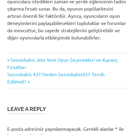
oyunculara istedikleri zaman ve yerde eğlencenin tadını
çıkarma fırsatı sunar. Bu da, oyunun popülaritesini
artıran önemli bir faktördür. Ayrıca, oyuncuların oyun
deneyimlerini paylaşabilecekleri topluluklar ve forumlar
da mevcuttur, bu sayede stratejilerini geliştirebilir ve
diğer oyuncularla etkileşimde bulunabilirler.
Book of
Previous
Yazı
Sezonbahis Jetx Yeni Oyun Seçenekleri ve Kazanç
Dead
Post:
Fırsatları
Stratejileri
gezinmesi
Next
Sezonbahis 437 Neden Sezonbahis437 Tercih
Çevrimiçi
Post:
Edilmeli?
Casino
Eğlencesi
Sezonbahis
Oyunları
LEAVE A REPLY
E-posta adresiniz yayınlanmayacak.
Gerekli alanlar
*
ile