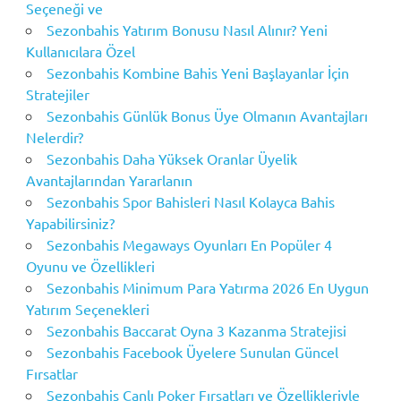
Seçeneği ve
Sezonbahis Yatırım Bonusu Nasıl Alınır? Yeni
Kullanıcılara Özel
Sezonbahis Kombine Bahis Yeni Başlayanlar İçin
Stratejiler
Sezonbahis Günlük Bonus Üye Olmanın Avantajları
Nelerdir?
Sezonbahis Daha Yüksek Oranlar Üyelik
Avantajlarından Yararlanın
Sezonbahis Spor Bahisleri Nasıl Kolayca Bahis
Yapabilirsiniz?
Sezonbahis Megaways Oyunları En Popüler 4
Oyunu ve Özellikleri
Sezonbahis Minimum Para Yatırma 2026 En Uygun
Yatırım Seçenekleri
Sezonbahis Baccarat Oyna 3 Kazanma Stratejisi
Sezonbahis Facebook Üyelere Sunulan Güncel
Fırsatlar
Sezonbahis Canlı Poker Fırsatları ve Özellikleriyle