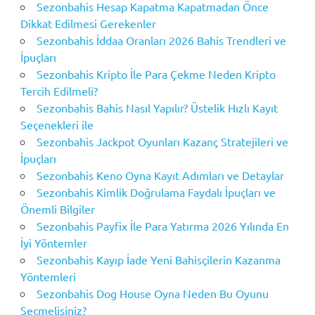
Sezonbahis Hesap Kapatma Kapatmadan Önce
Dikkat Edilmesi Gerekenler
Sezonbahis İddaa Oranları 2026 Bahis Trendleri ve
İpuçları
Sezonbahis Kripto İle Para Çekme Neden Kripto
Tercih Edilmeli?
Sezonbahis Bahis Nasıl Yapılır? Üstelik Hızlı Kayıt
Seçenekleri ile
Sezonbahis Jackpot Oyunları Kazanç Stratejileri ve
İpuçları
Sezonbahis Keno Oyna Kayıt Adımları ve Detaylar
Sezonbahis Kimlik Doğrulama Faydalı İpuçları ve
Önemli Bilgiler
Sezonbahis Payfix İle Para Yatırma 2026 Yılında En
İyi Yöntemler
Sezonbahis Kayıp İade Yeni Bahisçilerin Kazanma
Yöntemleri
Sezonbahis Dog House Oyna Neden Bu Oyunu
Seçmelisiniz?