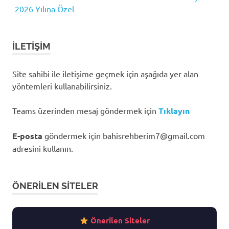
2026 Yılına Özel
İLETIŞIM
Site sahibi ile iletişime geçmek için aşağıda yer alan
yöntemleri kullanabilirsiniz.
Teams üzerinden mesaj göndermek için
Tıklayın
E-posta
göndermek için
bahisrehberim7@gmail.com
adresini kullanın.
ÖNERILEN SITELER
Önerilen Siteler