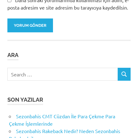
posta adresim ve site adresim bu tarayıcıya kaydedilsin.
ARA
Search
SEARCH
for:
SON YAZILAR
Sezonbahis CMT Cüzdan İle Para Çekme Para
Çekme İşlemlerinde
Sezonbahis Rakeback Nedir? Neden Sezonbahis