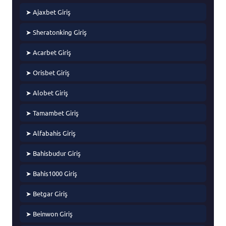
➤ Ajaxbet Giriş
➤ Sheratonking Giriş
➤ Acarbet Giriş
➤ Orisbet Giriş
➤ Alobet Giriş
➤ Tamambet Giriş
➤ Alfabahis Giriş
➤ Bahisbudur Giriş
➤ Bahis1000 Giriş
➤ Betgar Giriş
➤ Beinwon Giriş