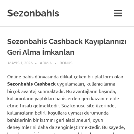
Skip
to
Sezonbahis
MENU
content
Sezonbahis Cashback Kayıplarınızı
Geri Alma İmkanları
MAYIS 1, 2026
ADMIN
BONUS
Online bahis dünyasında dikkat çeken bir platform olan
Sezonbahis Cashback
uygulamaları, kullanıcılarına
birçok avantaj sunmaktadır. Bu avantajların başında,
kullanıcıların yaptıkları bahislerden geri kazanım elde
etme fırsatı gelmektedir. Söz konusu site üzerinde,
kullanıcıların belirli koşullara uyması durumunda
bahislerinin bir kısmını geri alabilmeleri, oyun
deneyimlerini daha da zenginleştirmektedir. Bu sayede,
kayıplarını minimize etme şansı elde eden oyuncular,