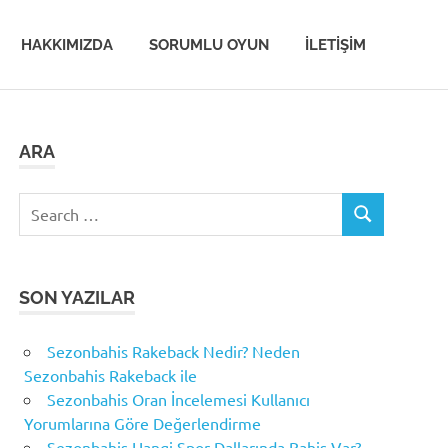
HAKKIMIZDA
SORUMLU OYUN
İLETIŞIM
ARA
Search
SEARCH
for:
SON YAZILAR
Sezonbahis Rakeback Nedir? Neden
Sezonbahis Rakeback ile
Sezonbahis Oran İncelemesi Kullanıcı
Yorumlarına Göre Değerlendirme
Sezonbahis Hangi Spor Dallarında Bahis Var?