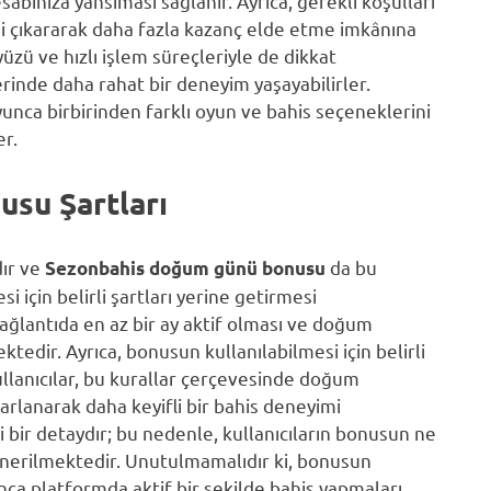
ınıza yansıması sağlanır. Ayrıca, gerekli koşulları
 çıkararak daha fazla kazanç elde etme imkânına
yüzü ve hızlı işlem süreçleriyle de dikkat
rinde daha rahat bir deneyim yaşayabilirler.
yunca birbirinden farklı oyun ve bahis seçeneklerini
er.
su Şartları
ır ve
da bu
Sezonbahis doğum günü bonusu
i için belirli şartları yerine getirmesi
ağlantıda en az bir ay aktif olması ve doğum
dir. Ayrıca, bonusun kullanılabilmesi için belirli
ullanıcılar, bu kurallar çerçevesinde doğum
rlanarak daha keyifli bir bahis deneyimi
i bir detaydır; bu nedenle, kullanıcıların bonusun ne
önerilmektedir. Unutulmamalıdır ki, bonusun
yunca platformda aktif bir şekilde bahis yapmaları