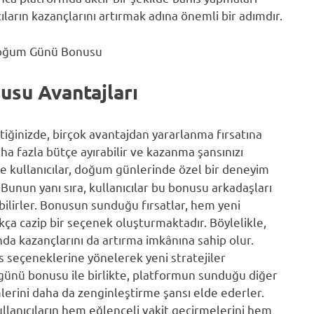
ların kazançlarını artırmak adına önemli bir adımdır.
su Avantajları
ğinizde, birçok avantajdan yararlanma fırsatına
a fazla bütçe ayırabilir ve kazanma şansınızı
le kullanıcılar, doğum günlerinde özel bir deneyim
 Bunun yanı sıra, kullanıcılar bu bonusu arkadaşları
bilirler. Bonusun sunduğu fırsatlar, hem yeni
ça cazip bir seçenek oluşturmaktadır. Böylelikle,
da kazançlarını da artırma imkânına sahip olur.
is seçeneklerine yönelerek yeni stratejiler
um günü bonusu ile birlikte, platformun sunduğu diğer
erini daha da zenginleştirme şansı elde ederler.
lanıcıların hem eğlenceli vakit geçirmelerini hem