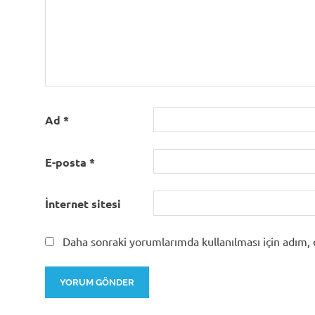
Ad
*
E-posta
*
İnternet sitesi
Daha sonraki yorumlarımda kullanılması için adım, 