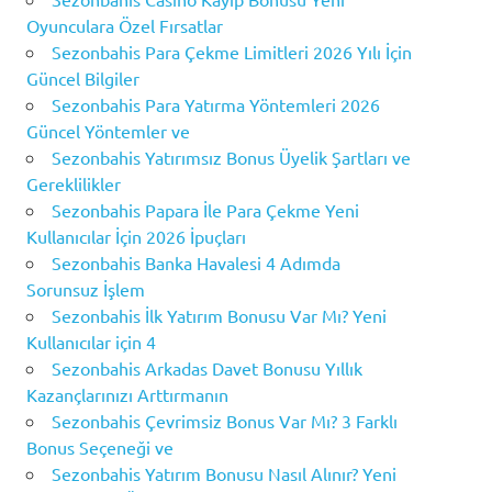
Oyunculara Özel Fırsatlar
Sezonbahis Para Çekme Limitleri 2026 Yılı İçin
Güncel Bilgiler
Sezonbahis Para Yatırma Yöntemleri 2026
Güncel Yöntemler ve
Sezonbahis Yatırımsız Bonus Üyelik Şartları ve
Gereklilikler
Sezonbahis Papara İle Para Çekme Yeni
Kullanıcılar İçin 2026 İpuçları
Sezonbahis Banka Havalesi 4 Adımda
Sorunsuz İşlem
Sezonbahis İlk Yatırım Bonusu Var Mı? Yeni
Kullanıcılar için 4
Sezonbahis Arkadas Davet Bonusu Yıllık
Kazançlarınızı Arttırmanın
Sezonbahis Çevrimsiz Bonus Var Mı? 3 Farklı
Bonus Seçeneği ve
Sezonbahis Yatırım Bonusu Nasıl Alınır? Yeni