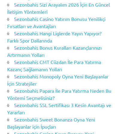
Sezonbahis Sizi Arayalım 2026 İçin En Güncel
İletişim Yöntemleri
Sezonbahis Casino Yatırım Bonusu Yenilikçi
Fırsatları ve Avantajları
Sezonbahis Hangi Liglerde Yayın Yapıyor?
Farklı Spor Dallarında
Sezonbahis Bonus Kuralları Kazançlarınızı
Artırmanın Yolları
Sezonbahis CMT Cüzdan İle Para Yatırma
Kazanç Sağlamanın Yolları
Sezonbahis Monopoly Oyna Yeni Başlayanlar
İçin Stratejiler
Sezonbahis Papara İle Para Yatırma Neden Bu
Yöntemi Seçmelisiniz?
Sezonbahis SSL Sertifikası 3 Kesin Avantajı ve
Yararları
Sezonbahis Sweet Bonanza Oyna Yeni
Başlayanlar için İpuçları
Sezonbahis Casino Kayıp Bonusu Yeni