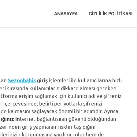
ANASAYFA
GIZLILIK POLITIKASI
alan
işlemleri ile kullanıcılarına hızlı
Sezonbahis
giriş
eri sırasında kullanıcıların dikkate alması gereken
forma erişim sağlamak için kullanıcı adı ve şifrenizi
çerçevesinde, belirli periyotlarla şifrenizi
nde kalmasını sağlayacak önemli bir adımdır. Ayrıca,
ternet bağlantısının güvenli olduğundan
ığınız in
zerinden giriş yapmanın riskler taşıdığını
rilerinizin korunmasına yardımcı olur hem de