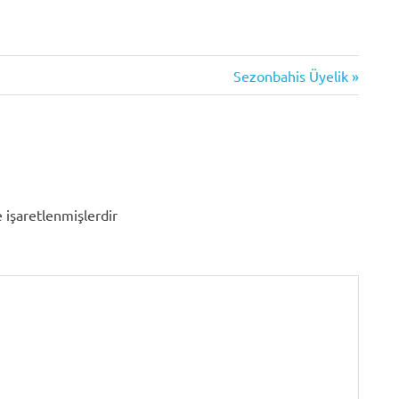
Next
Sezonbahis Üyelik
Post:
e işaretlenmişlerdir