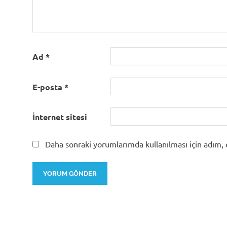
Ad
*
E-posta
*
İnternet sitesi
Daha sonraki yorumlarımda kullanılması için adım, 