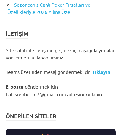
Sezonbahis Canlı Poker Fırsatları ve
Özellikleriyle 2026 Yılına Özel
İLETIŞIM
Site sahibi ile iletişime geçmek için aşağıda yer alan
yöntemleri kullanabilirsiniz.
Teams üzerinden mesaj göndermek için
Tıklayın
E-posta
göndermek için
bahisrehberim7@gmail.com
adresini kullanın.
ÖNERILEN SITELER