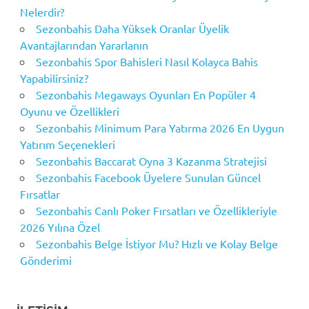
Nelerdir?
Sezonbahis Daha Yüksek Oranlar Üyelik
Avantajlarından Yararlanın
Sezonbahis Spor Bahisleri Nasıl Kolayca Bahis
Yapabilirsiniz?
Sezonbahis Megaways Oyunları En Popüler 4
Oyunu ve Özellikleri
Sezonbahis Minimum Para Yatırma 2026 En Uygun
Yatırım Seçenekleri
Sezonbahis Baccarat Oyna 3 Kazanma Stratejisi
Sezonbahis Facebook Üyelere Sunulan Güncel
Fırsatlar
Sezonbahis Canlı Poker Fırsatları ve Özellikleriyle
2026 Yılına Özel
Sezonbahis Belge İstiyor Mu? Hızlı ve Kolay Belge
Gönderimi