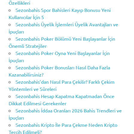
Özellikleri
Sezonbahis Spor Bahisleri Kayıp Bonusu Yeni
Kullanıcılar İçin 5
Sezonbahis Üyelik İşlemleri Üyelik Avantajları ve
İpuçları
Sezonbahis Poker Bölümü Yeni Başlayanlar İçin
Önemli Stratejiler
Sezonbahis Poker Oyna Yeni Başlayanlar İçin
İpuçları
Sezonbahis Poker Bonusları Nasıl Daha Fazla
Kazanabilirsiniz?
Sezonbahis’dan Nasıl Para Çekilir? Farklı Çekim
Yöntemleri ve Süreleri
Sezonbahis Hesap Kapatma Kapatmadan Önce
Dikkat Edilmesi Gerekenler
Sezonbahis İddaa Oranları 2026 Bahis Trendleri ve
İpuçları
Sezonbahis Kripto İle Para Çekme Neden Kripto
Tercih Edilmeli?