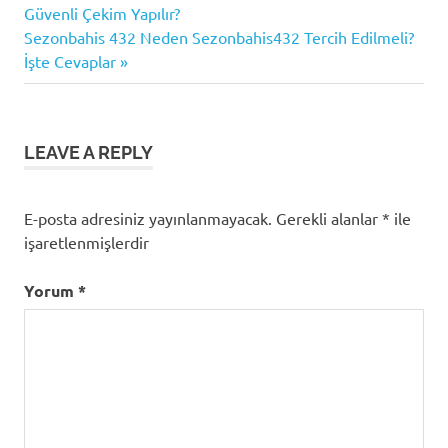
bahis
Post:
Güvenli Çekim Yapılır?
gezinmesi
Oyun
Next
Sezonbahis 432 Neden Sezonbahis432 Tercih Edilmeli?
Deneyimi
Post:
İşte Cevaplar
Rulet
Stratejileri
LEAVE A REPLY
E-posta adresiniz yayınlanmayacak.
Gerekli alanlar
*
ile
işaretlenmişlerdir
Yorum
*