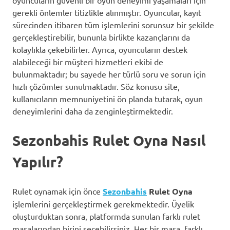
gerekli önlemler titizlikle alınmıştır. Oyuncular, kayıt
sürecinden itibaren tüm işlemlerini sorunsuz bir şekilde
gerçekleştirebilir, bununla birlikte kazançlarını da
kolaylıkla çekebilirler. Ayrıca, oyuncuların destek
alabileceği bir müşteri hizmetleri ekibi de
bulunmaktadır; bu sayede her türlü soru ve sorun için
hızlı çözümler sunulmaktadır. Söz konusu site,
kullanıcıların memnuniyetini ön planda tutarak, oyun
deneyimlerini daha da zenginleştirmektedir.
Sezonbahis Rulet Oyna Nasıl
Yapılır?
Rulet oynamak için önce
Sezonbahis
Rulet Oyna
işlemlerini gerçekleştirmek gerekmektedir. Üyelik
oluşturduktan sonra, platformda sunulan farklı rulet
masalarından birini seçebilirsiniz. Her bir masa, farklı