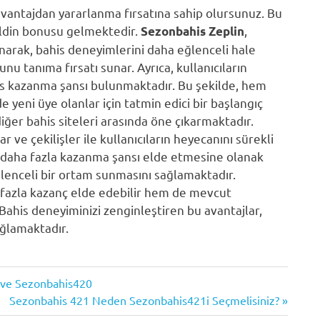
avantajdan yararlanma fırsatına sahip olursunuz. Bu
eldin bonusu gelmektedir.
,
Sezonbahis Zeplin
narak, bahis deneyimlerini daha eğlenceli hale
nu tanıma fırsatı sunar. Ayrıca, kullanıcıların
s kazanma şansı bulunmaktadır. Bu şekilde, hem
e yeni üye olanlar için tatmin edici bir başlangıç
iğer bahis siteleri arasında öne çıkarmaktadır.
 ve çekilişler ile kullanıcıların heyecanını sürekli
rın daha fazla kazanma şansı elde etmesine olanak
lenceli bir ortam sunmasını sağlamaktadır.
 fazla kazanç elde edebilir hem de mevcut
 Bahis deneyiminizi zenginleştiren bu avantajlar,
ağlamaktadır.
 ve Sezonbahis420
Next
Sezonbahis 421 Neden Sezonbahis421i Seçmelisiniz?
Post: