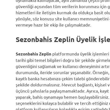
oynamakla kalmayacak, aynı zamanda çeşitli promo
güvenliği açısından tüm verilerin korunması için g
hizmetleri ile iletişim kurmak da oldukça basit olu
yönüyle, söz konusu site kullanıcı memnuniyetin
vermeye hazır bir ekip ile çalışmaktadır.
Sezonbahis Zeplin Üyelik İşl
platformunda üyelik işlemleri o
Sezonbahis Zeplin
tarihi gibi temel bilgileri doğru bir şekilde girme
güvenliğini sağlamak ve kullanıcı deneyimini artır
durumunda, ileride sorunlar yaşanabilir. Örneğin, 
kayıtlı banka hesabınıza çekim talebi gönderebilirs
şekilde doldurmalısınız. Mevcut bağlantı, kişisel
üçüncü şahıslarla paylaşmamaktadır. Ayrıca, kayıt
yaparak, bahis oynamaya hemen başlayabilirsiniz. 
seçeneklerini kolayca bulabilir ve tercih ettiğiniz o
platform kullanıcıların kolaylıkla erişim sağladığ