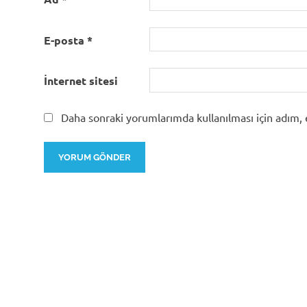
E-posta
*
İnternet sitesi
Daha sonraki yorumlarımda kullanılması için adım, 