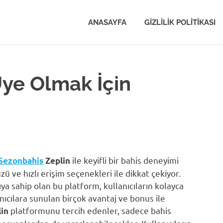
ANASAYFA
GIZLILIK POLITIKASI
Üye Olmak İçin
ile keyifli bir bahis deneyimi
Sezonbahis
Zeplin
zü ve hızlı erişim seçenekleri ile dikkat çekiyor.
ıya sahip olan bu platform, kullanıcıların kolayca
anıcılara sunulan birçok avantaj ve bonus ile
platformunu tercih edenler, sadece bahis
in