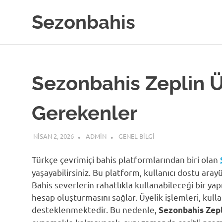
Skip
Sezonbahis
to
content
Sezonbahis Zeplin 
Gerekenler
NISAN 2, 2026
ADMIN
GENEL BILGI
Türkçe çevrimiçi bahis platformlarından biri olan
yaşayabilirsiniz. Bu platform, kullanıcı dostu arayü
Bahis severlerin rahatlıkla kullanabileceği bir yap
hesap oluşturmasını sağlar. Üyelik işlemleri, kull
desteklenmektedir. Bu nedenle,
Sezonbahis Zepl